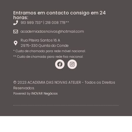
Entramos em contacto consigo em 24
horas:
913 989 733* | 218 008 778**
academiadasnoivas@hotmail.com
Rua Piteira Santos 16 A
2975-330 Quinta do Conde
* Custo de chamada para rede móvel nacional.
** Custo de chamada para rede fixa nacional.
© 2023 ACADEMIA DAS NOIVAS ATELIER - Todos os Direitos
Reservados.
Powered by
INOVAR Negócios