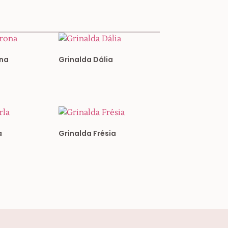
ona
Grinalda Dália
a
Grinalda Frésia