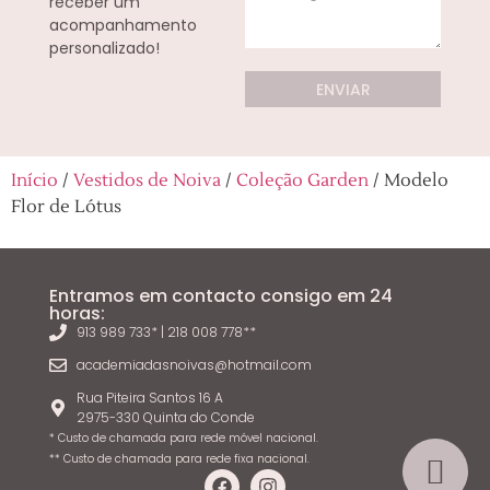
receber um
acompanhamento
personalizado!
ENVIAR
Início
/
Vestidos de Noiva
/
Coleção Garden
/ Modelo
Flor de Lótus
Entramos em contacto consigo em 24
horas:
913 989 733* | 218 008 778**
academiadasnoivas@hotmail.com
Rua Piteira Santos 16 A
2975-330 Quinta do Conde
* Custo de chamada para rede móvel nacional.
** Custo de chamada para rede fixa nacional.