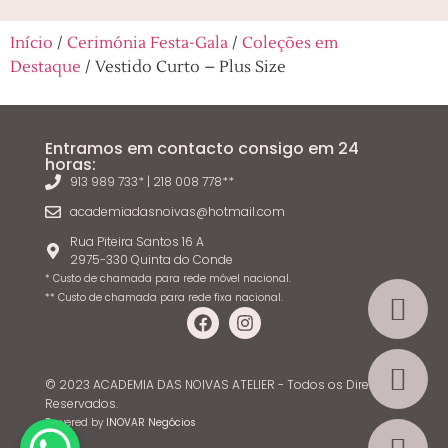
Início
/
Cerimónia Festa-Gala
/
Coleções em
Destaque
/ Vestido Curto – Plus Size
Entramos em contacto consigo em 24
horas:
913 989 733* | 218 008 778**
academiadasnoivas@hotmail.com
Rua Piteira Santos 16 A
2975-330 Quinta do Conde
* Custo de chamada para rede móvel nacional.
** Custo de chamada para rede fixa nacional.
© 2023 ACADEMIA DAS NOIVAS ATELIER - Todos os Direitos
Reservados.
Powered by
INOVAR Negócios