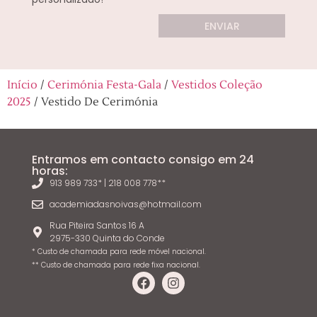
ENVIAR
Início
/
Cerimónia Festa-Gala
/
Vestidos Coleção
2025
/ Vestido De Cerimónia
Entramos em contacto consigo em 24
horas:
913 989 733* | 218 008 778**
academiadasnoivas@hotmail.com
Rua Piteira Santos 16 A
2975-330 Quinta do Conde
* Custo de chamada para rede móvel nacional.
** Custo de chamada para rede fixa nacional.